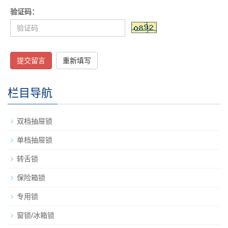
验证码：
提交留言
重新填写
栏目导航
双档抽屉锁
单档抽屉锁
转舌锁
保险箱锁
专用锁
窗锁/冰箱锁